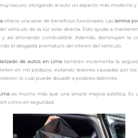
 muy oscuro, otorgando al auto un aspecto más moderno y 
ma
ofrece una serie de beneficios funcionales. Las
lamina pol
el vehículo de la luz solar directa. Esto ayuda a manten
o y así ahorrando combustible. Además, disminuyen la ca
ando el desgaste prematuro del interior del vehículo.
larizado de autos en Lima
también incrementa la segurida
trellen en mil pedazos, evitando lesiones causadas por los 
 exterior, lo cual puede disuadir a posibles ladrones.
Lima
es mucho más que una simple mejora estética. Es un
fort como en seguridad.