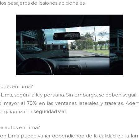
os pasajeros de lesiones adicionales.
 autos en Lima?
n
Lima
, según la ley peruana. Sin embargo, se deben seguir 
ad mayor al
70%
en las ventanas laterales y traseras. Ade
a garantizar la
seguridad vial
.
de autos en Lima?
 en Lima
puede variar dependiendo de la calidad de la
lam