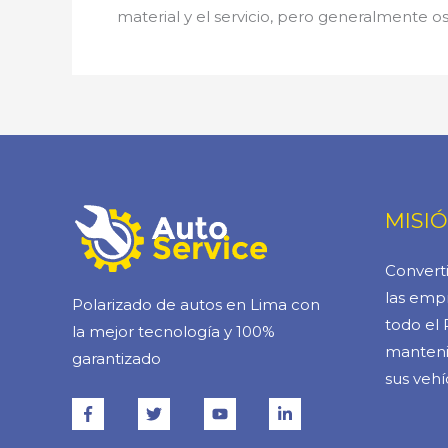
material y el servicio, pero generalmente os
MISI
Converti
las empr
Polarizado de autos en Lima con
todo el 
la mejor tecnología y 100%
manteni
garantizado
sus vehí