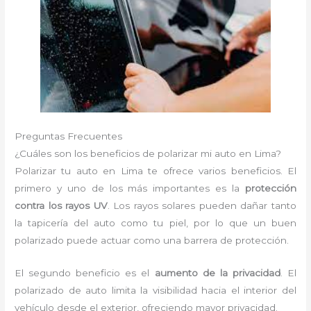
Preguntas Frecuentes
¿Cuáles son los beneficios de polarizar mi auto en Lima?
Polarizar tu auto en Lima te ofrece varios beneficios. El
primero y uno de los más importantes es la
protección
contra los rayos UV
. Los rayos solares pueden dañar tanto
la tapicería del auto como tu piel, por lo que un buen
polarizado puede actuar como una barrera de protección.
El segundo beneficio es el
aumento de la privacidad
. El
polarizado de auto limita la visibilidad hacia el interior del
vehículo desde el exterior, ofreciendo mayor privacidad.