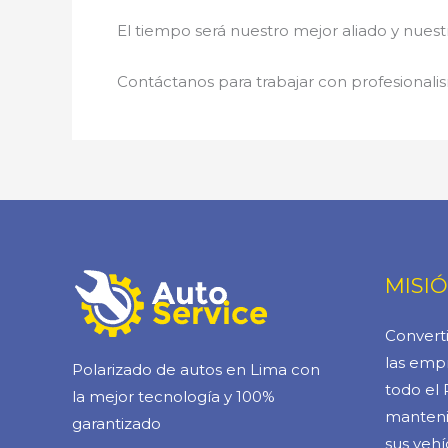
El tiempo será nuestro mejor aliado y nue
Contáctanos para trabajar con profesionalis
MISI
Converti
las empr
Polarizado de autos en Lima con
todo el 
la mejor tecnología y 100%
manteni
garantizado
sus vehí