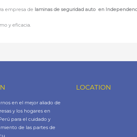
stra empresa de
laminas de seguridad auto en Independenc
mo y eficacia.
ÓN
LOCATION
rnos en el mejor aliado de
esas y los hogares en
Perú para el cuidado y
miento de las partes de
cu