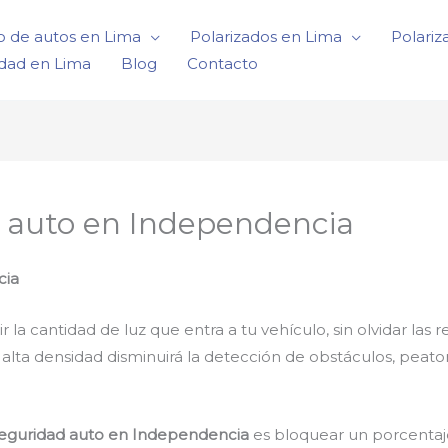
o de autos en Lima
Polarizados en Lima
Polariz
idad en Lima
Blog
Contacto
 auto en Independencia
cia
 cantidad de luz que entra a tu vehículo, sin olvidar las r
e alta densidad disminuirá la detección de obstáculos, peat
seguridad auto en Independencia
es bloquear un porcentaje