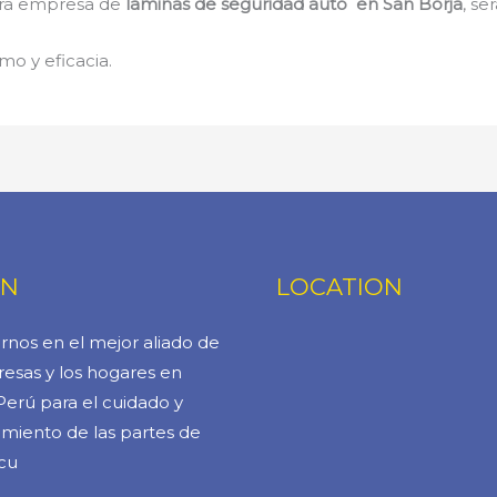
stra empresa de
laminas de seguridad auto en San Borja
, se
mo y eficacia.
ÓN
LOCATION
rnos en el mejor aliado de
esas y los hogares en
Perú para el cuidado y
miento de las partes de
cu