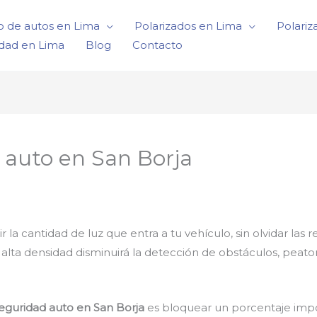
o de autos en Lima
Polarizados en Lima
Polariz
idad en Lima
Blog
Contacto
 auto en San Borja
 cantidad de luz que entra a tu vehículo, sin olvidar las r
e alta densidad disminuirá la detección de obstáculos, peat
eguridad auto en San Borja
es bloquear un porcentaje impor