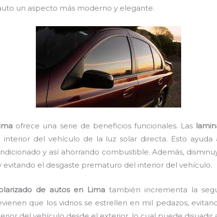
 auto un aspecto más moderno y elegante.
Lima
ofrece una serie de beneficios funcionales. Las
lamin
nterior del vehículo de la luz solar directa. Esto ayu
ondicionado y así ahorrando combustible. Además, disminu
y evitando el desgaste prematuro del interior del vehículo.
olarizado de autos en Lima
también incrementa la segu
vienen que los vidrios se estrellen en mil pedazos, evita
interior del vehículo desde el exterior, lo cual puede disuadir