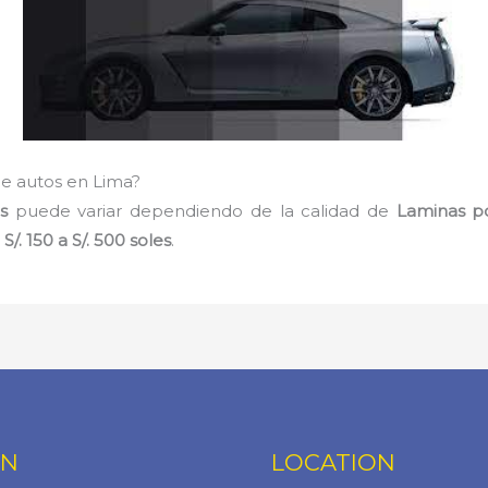
de autos en Lima?
os
puede variar dependiendo de la calidad de
Laminas p
s
S/. 150 a S/. 500 soles
.
ÓN
LOCATION