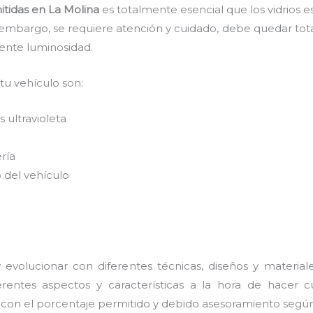
itidas
en La Molina
es
totalmente
esencial que los vidrios 
n embargo, se requiere atención y cuidado, debe quedar tot
lente luminosidad.
 tu vehículo son:
 ultravioleta
ería
 del vehículo
evolucionar con diferentes técnicas, diseños y material
entes aspectos y características a la hora de hacer cu
s con el porcentaje permitido y debido asesoramiento según 