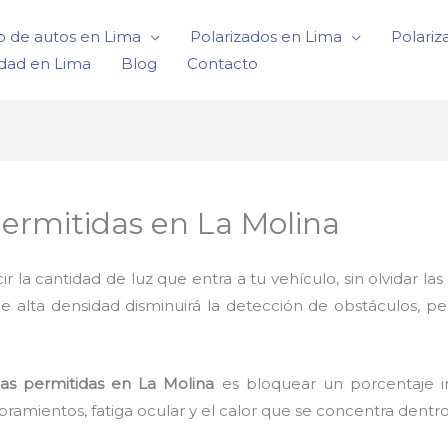
o de autos en Lima
Polarizados en Lima
Polariz
idad en Lima
Blog
Contacto
ermitidas en La Molina
a cantidad de luz que entra a tu vehículo, sin olvidar las 
de alta densidad disminuirá la detección de obstáculos, p
das permitidas en La Molina
es bloquear un porcentaje im
ramientos, fatiga ocular y el calor que se concentra dentr