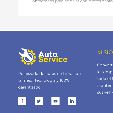
Contáctanos para trabajar con profesionalis
MISI
Converti
las empr
Polarizado de autos en Lima con
todo el 
la mejor tecnología y 100%
manteni
garantizado
sus vehí