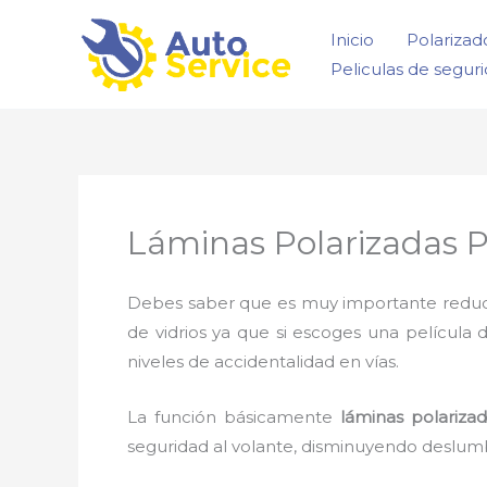
Ir
Inicio
Polarizad
al
Peliculas de segur
contenido
Láminas Polarizadas P
Debes saber que es muy importante reducir l
de vidrios ya que si escoges una película 
niveles de accidentalidad en vías.
La función básicamente
láminas polariza
seguridad al volante, disminuyendo deslumb