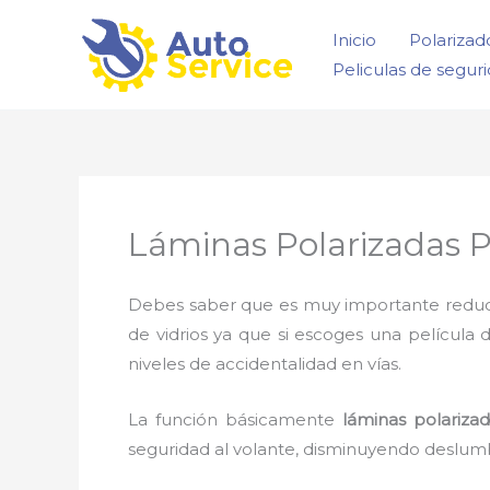
Ir
Inicio
Polarizad
al
Peliculas de segur
contenido
Láminas Polarizadas P
Debes saber que es muy importante reducir l
de vidrios ya que si escoges una película 
niveles de accidentalidad en vías.
La función básicamente
láminas polariza
seguridad al volante, disminuyendo deslumb