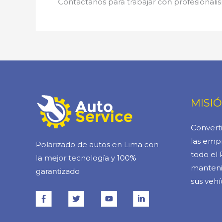
Contáctanos para trabajar con profesionalis
MISI
Converti
las empr
Polarizado de autos en Lima con
todo el 
la mejor tecnología y 100%
manteni
garantizado
sus vehí