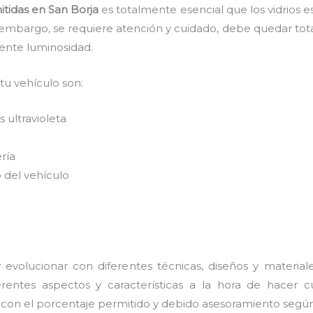
itidas
en San Borja
es
totalmente
esencial que los vidrios 
n embargo, se requiere atención y cuidado, debe quedar tot
lente luminosidad.
 tu vehículo son:
 ultravioleta
ería
 del vehículo
evolucionar con diferentes técnicas, diseños y material
entes aspectos y características a la hora de hacer cu
s con el porcentaje permitido y debido asesoramiento según 