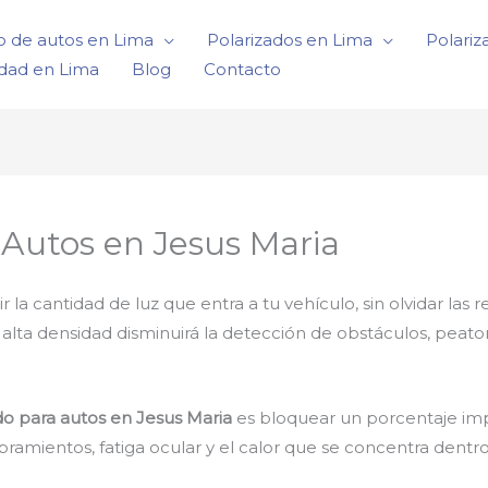
o de autos en Lima
Polarizados en Lima
Polariz
idad en Lima
Blog
Contacto
 Autos en Jesus Maria
 cantidad de luz que entra a tu vehículo, sin olvidar las r
e alta densidad disminuirá la detección de obstáculos, peat
do para autos en Jesus Maria
es bloquear un porcentaje impo
amientos, fatiga ocular y el calor que se concentra dentro