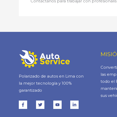
Contáctanos para trabajar con profesionalis
MISI
Converti
las empr
Polarizado de autos en Lima con
todo el 
la mejor tecnología y 100%
manteni
garantizado
sus vehí