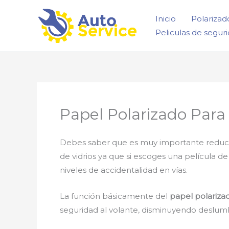
Ir
Inicio
Polarizad
al
Peliculas de segur
contenido
Papel Polarizado Para
Debes saber que es muy importante reducir la
de vidrios ya que si escoges una película d
niveles de accidentalidad en vías.
La función básicamente del
papel polariza
seguridad al volante, disminuyendo deslumbr