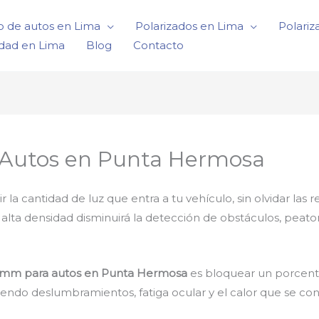
o de autos en Lima
Polarizados en Lima
Polariz
idad en Lima
Blog
Contacto
 Autos en Punta Hermosa
 cantidad de luz que entra a tu vehículo, sin olvidar las r
e alta densidad disminuirá la detección de obstáculos, peat
3mm para autos en Punta Hermosa
es bloquear un porcenta
yendo deslumbramientos, fatiga ocular y el calor que se con