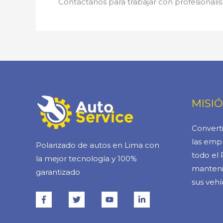
Contáctanos para trabajar con profesionalis
MISI
Converti
las empr
Polarizado de autos en Lima con
todo el 
la mejor tecnología y 100%
manteni
garantizado
sus vehí