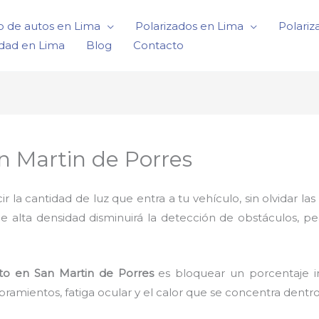
o de autos en Lima
Polarizados en Lima
Polariz
idad en Lima
Blog
Contacto
n Martin de Porres
a cantidad de luz que entra a tu vehículo, sin olvidar las 
de alta densidad disminuirá la detección de obstáculos, p
to
en San Martin de Porres
es bloquear un porcentaje i
ramientos, fatiga ocular y el calor que se concentra dentro