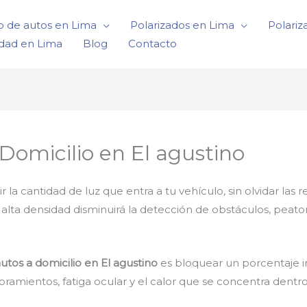
o de autos en Lima
Polarizados en Lima
Polariz
idad en Lima
Blog
Contacto
Domicilio en El agustino
 cantidad de luz que entra a tu vehículo, sin olvidar las r
e alta densidad disminuirá la detección de obstáculos, peat
utos a domicilio en El agustino
es bloquear un porcentaje i
amientos, fatiga ocular y el calor que se concentra dentro