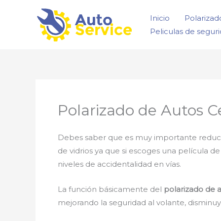
Ir
Inicio
Polarizad
al
Peliculas de segur
contenido
Polarizado de Autos C
Debes saber que es muy importante reducir la
de vidrios ya que si escoges una película d
niveles de accidentalidad en vías.
La función básicamente del
polarizado de 
mejorando la seguridad al volante, disminu