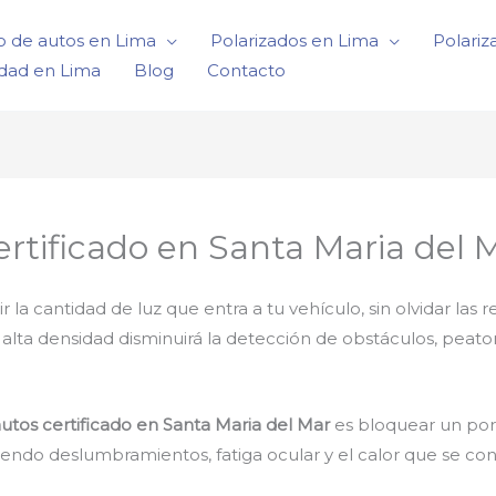
o de autos en Lima
Polarizados en Lima
Polariz
idad en Lima
Blog
Contacto
ertificado en Santa Maria del 
 cantidad de luz que entra a tu vehículo, sin olvidar las r
e alta densidad disminuirá la detección de obstáculos, peat
autos certificado en Santa Maria del Mar
es bloquear un porc
yendo deslumbramientos, fatiga ocular y el calor que se con