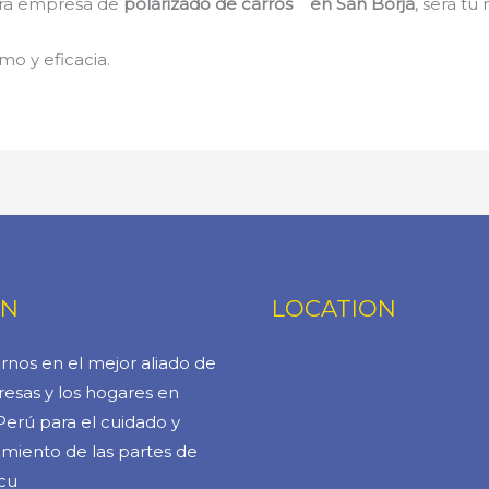
stra empresa de
polarizado de carros en San Borja
, será tu
mo y eficacia.
ÓN
LOCATION
rnos en el mejor aliado de
esas y los hogares en
Perú para el cuidado y
miento de las partes de
cu