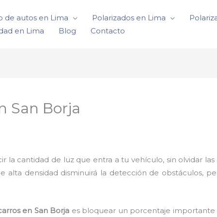
o de autos en Lima
Polarizados en Lima
Polariz
idad en Lima
Blog
Contacto
en San Borja
a cantidad de luz que entra a tu vehículo, sin olvidar las 
de alta densidad disminuirá la detección de obstáculos, p
carros en San Borja
es bloquear un porcentaje importante la