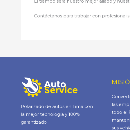
El tiempo será nuestro mejor aliado y nue
Contáctanos para trabajar con profesionalis
MISI
Converti
las empr
Polarizado de autos en Lima con
todo el 
la mejor tecnología y 100%
manteni
garantizado
sus vehí