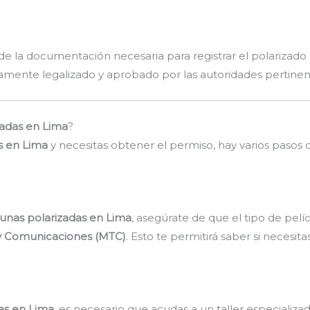
 de la documentación necesaria para registrar el polarizado e
amente legalizado y aprobado por las autoridades pertinen
zadas en Lima
?
s en Lima
y necesitas obtener el permiso, hay varios pasos
lunas polarizadas en Lima
, asegúrate de que el tipo de pelí
 y Comunicaciones (MTC)
. Esto te permitirá saber si necesitas
as en Lima
, es necesario que acudas a un taller especializ