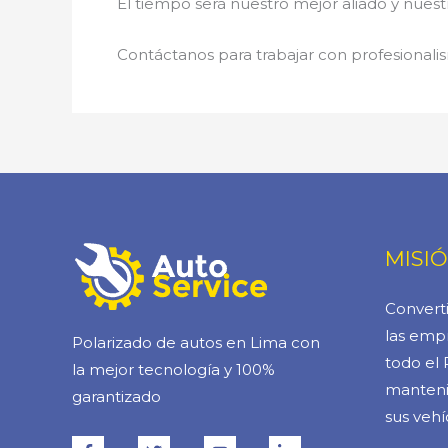
El tiempo será nuestro mejor aliado y nue
Contáctanos para trabajar con profesionalis
MISI
Converti
las empr
Polarizado de autos en Lima con
todo el 
la mejor tecnología y 100%
manteni
garantizado
sus vehí