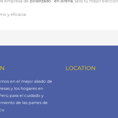
stra empresa de
polarizado en Breña
, será tu mejor elecció
mo y eficacia.
ÓN
LOCATION
rnos en el mejor aliado de
esas y los hogares en
Perú para el cuidado y
miento de las partes de
cu