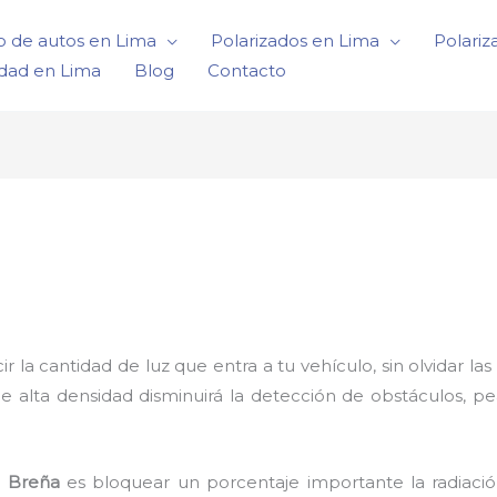
o de autos en Lima
Polarizados en Lima
Polariz
idad en Lima
Blog
Contacto
a cantidad de luz que entra a tu vehículo, sin olvidar las 
de alta densidad disminuirá la detección de obstáculos, p
n Breña
es bloquear un porcentaje importante la radiación