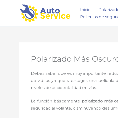
Ir
Inicio
Polarizad
al
Peliculas de segur
contenido
Polarizado Más Oscuro
Debes saber que es muy importante reducir l
de vidrios ya que si escoges una película 
niveles de accidentalidad en vías.
La función básicamente
polarizado más o
seguridad al volante, disminuyendo deslumb