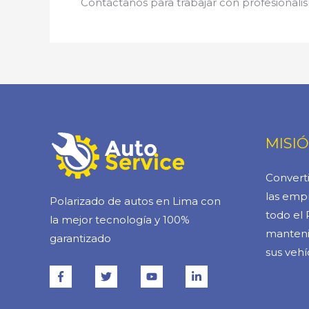
Contáctanos para trabajar con profesionalis
MISI
Converti
las empr
Polarizado de autos en Lima con
todo el 
la mejor tecnología y 100%
manteni
garantizado
sus vehí