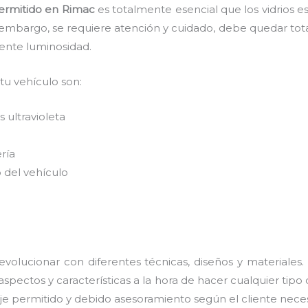
ermitido
en Rimac
es
totalmente
esencial que los vidrios 
n embargo, se requiere atención y cuidado, debe quedar tot
lente luminosidad.
 tu vehículo son:
 ultravioleta
ería
 del vehículo
volucionar con diferentes técnicas, diseños y materiales.
spectos y características a la hora de hacer cualquier tipo
taje permitido y debido asesoramiento según el cliente neces