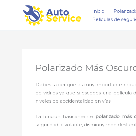
Ir
Inicio
Polarizad
al
Peliculas de segur
contenido
Polarizado Más Oscur
Debes saber que es muy importante reducir l
de vidrios ya que si escoges una película 
niveles de accidentalidad en vías.
La función básicamente
polarizado más 
seguridad al volante, disminuyendo deslumb