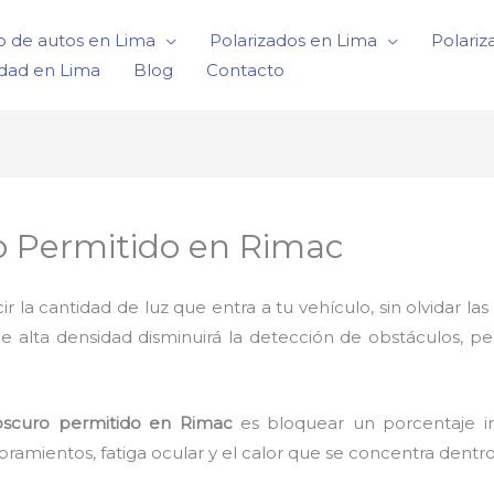
o de autos en Lima
Polarizados en Lima
Polariz
idad en Lima
Blog
Contacto
o Permitido en Rimac
a cantidad de luz que entra a tu vehículo, sin olvidar las 
de alta densidad disminuirá la detección de obstáculos, p
oscuro permitido en Rimac
es bloquear un porcentaje im
ramientos, fatiga ocular y el calor que se concentra dentr