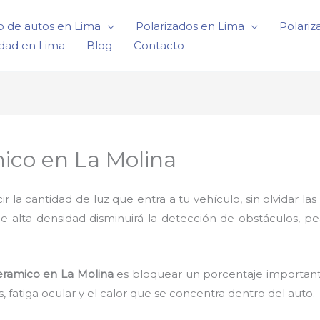
o de autos en Lima
Polarizados en Lima
Polariz
idad en Lima
Blog
Contacto
ico en La Molina
a cantidad de luz que entra a tu vehículo, sin olvidar las 
de alta densidad disminuirá la detección de obstáculos, p
eramico en La Molina
es bloquear un porcentaje importante
 fatiga ocular y el calor que se concentra dentro del auto