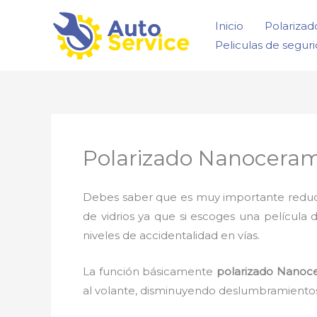
Ir
Inicio
Polarizad
al
Peliculas de segur
contenido
Polarizado Nanoceram
Debes saber que es muy importante reducir l
de vidrios ya que si escoges una película 
niveles de accidentalidad en vías.
La función básicamente
polarizado Nanoc
al volante, disminuyendo deslumbramientos,