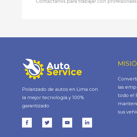
Contáctanos para trabajar con profesionalis
MISI
Converti
las empr
Polarizado de autos en Lima con
todo el 
la mejor tecnología y 100%
manteni
garantizado
sus vehí