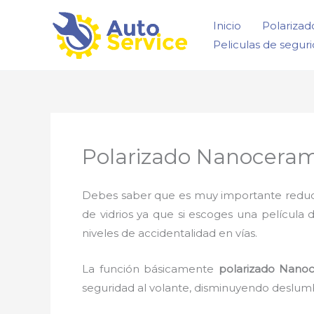
Ir
Inicio
Polarizad
al
Peliculas de segur
contenido
Polarizado Nanocera
Debes saber que es muy importante reducir l
de vidrios ya que si escoges una película 
niveles de accidentalidad en vías.
La función básicamente
polarizado Nano
seguridad al volante, disminuyendo deslumb