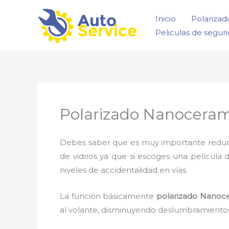
Ir
Inicio
Polarizad
al
Peliculas de segur
contenido
Polarizado Nanocerami
Debes saber que es muy importante reducir l
de vidrios ya que si escoges una película 
niveles de accidentalidad en vías.
La función básicamente
polarizado Nanoce
al volante, disminuyendo deslumbramientos,