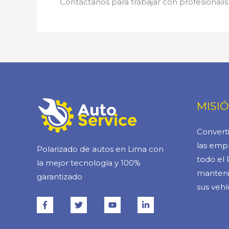
Contáctanos para trabajar con profesionalis
MISI
Converti
las empr
Polarizado de autos en Lima con
todo el 
la mejor tecnología y 100%
manteni
garantizado
sus vehí