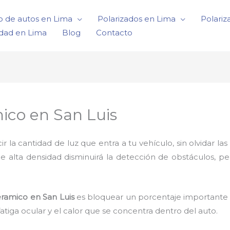
o de autos en Lima
Polarizados en Lima
Polariz
idad en Lima
Blog
Contacto
ico en San Luis
a cantidad de luz que entra a tu vehículo, sin olvidar las 
de alta densidad disminuirá la detección de obstáculos, p
ramico en San Luis
es bloquear un porcentaje importante l
tiga ocular y el calor que se concentra dentro del auto.