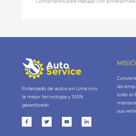
Contáctanos para trabajar con profesionalis
MISI
Converti
las empr
Polarizado de autos en Lima con
todo el 
la mejor tecnología y 100%
manteni
garantizado
sus vehí