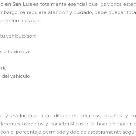
co
en San Luis
es
totalmente
esencial que los vidrios esté
embargo, se requiere atención y cuidado, debe quedar tota
lente luminosidad.
 tu vehículo son:
 ultravioleta
ería
 del vehículo
 y evolucionar con diferentes técnicas, diseños y ma
erentes aspectos y características a la hora de hacer c
s con el porcentaje permitido y debido asesoramiento según 