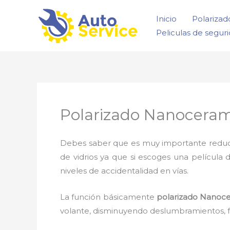
Ir
Inicio
Polarizad
al
Peliculas de segur
contenido
Polarizado Nanoceram
Debes saber que es muy importante reducir l
de vidrios ya que si escoges una película 
niveles de accidentalidad en vías.
La función básicamente
polarizado Nanoce
volante, disminuyendo deslumbramientos, fa