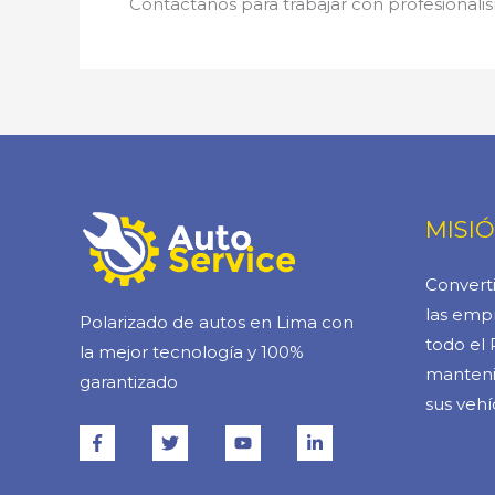
Contáctanos para trabajar con profesionalis
MISI
Converti
las empr
Polarizado de autos en Lima con
todo el 
la mejor tecnología y 100%
manteni
garantizado
sus vehí