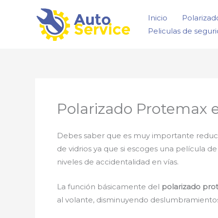
Ir
Inicio
Polarizad
al
Peliculas de segur
contenido
Polarizado Protemax 
Debes saber que es muy importante reducir la
de vidrios ya que si escoges una película d
niveles de accidentalidad en vías.
La función básicamente del
polarizado pro
al volante, disminuyendo deslumbramientos, 