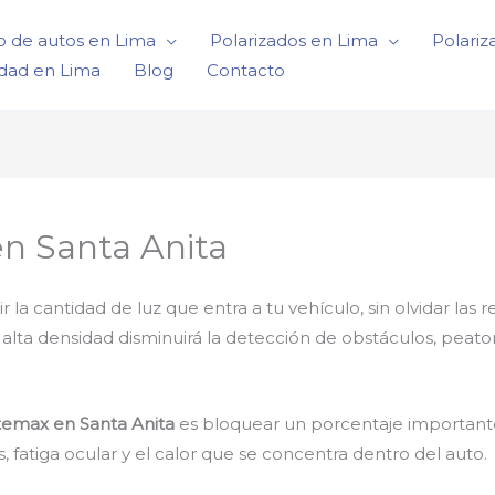
o de autos en Lima
Polarizados en Lima
Polariz
idad en Lima
Blog
Contacto
en Santa Anita
 cantidad de luz que entra a tu vehículo, sin olvidar las r
e alta densidad disminuirá la detección de obstáculos, peat
temax en Santa Anita
es bloquear un porcentaje importante 
fatiga ocular y el calor que se concentra dentro del auto.