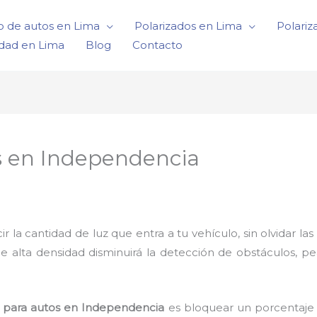
o de autos en Lima
Polarizados en Lima
Polariz
idad en Lima
Blog
Contacto
s en Independencia
a cantidad de luz que entra a tu vehículo, sin olvidar las 
de alta densidad disminuirá la detección de obstáculos, p
s para autos en Independencia
es bloquear un porcentaje 