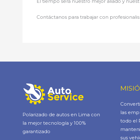
El tiempo será nuestro mejor aliado y nue
Contáctanos para trabajar con profesionalis
MISI
Converti
las empr
Polarizado de autos en Lima con
todo el 
la mejor tecnología y 100%
manteni
garantizado
sus vehí