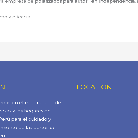
stra empresa de
polarizados para autos en Independencia
,
mo y eficacia.
ÓN
LOCATION
rnos en el mejor aliado de
esas y los hogares en
Perú para el cuidado y
miento de las partes de
cu