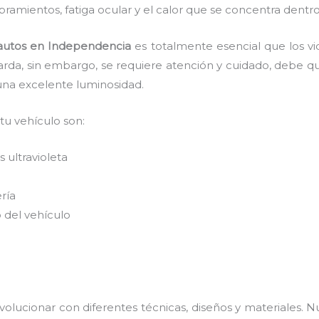
ramientos, fatiga ocular y el calor que se concentra dentro
 autos en Independencia
es
totalmente
esencial que los v
tarda, sin embargo, se requiere atención y cuidado, debe q
 una excelente luminosidad.
 tu vehículo son:
 ultravioleta
ería
 del vehículo
olucionar con diferentes técnicas, diseños y materiales. N