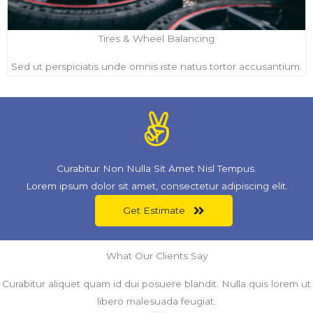
Tires & Wheel Balancing
Sed ut perspiciatis unde omnis iste natus tortor accusantium.
Curabitur Non Nulla Sit Amet Nisl Tempus.
Lorem ipsum dolor sit amet, consectetur adipiscing elit.
Get Estimate
What Our Clients Say
Curabitur aliquet quam id dui posuere blandit. Nulla quis lorem ut
libero malesuada feugiat.