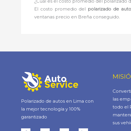
¿Cuál es el costo promedio del polarizado 
El costo promedio del
polarizado de aut
ventanas precio en Breña conseguido.
MISI
Converti
las empr
Polarizado de autos en Lima con
todo el 
la mejor tecnología y 100%
manteni
garantizado
sus vehí