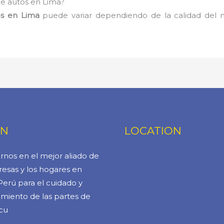
de autos en Lima?
os en Lima
puede variar dependiendo de la calidad del mat
ÓN
LOCATION
rnos en el mejor aliado de
esas y los hogares en
Perú para el cuidado y
miento de las partes de
cu