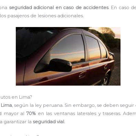
iona
seguridad adicional en caso de accidentes
. En caso de
os pasajeros de lesiones adicionales.
 autos en Lima?
n
Lima
, según la ley peruana. Sin embargo, se deben seguir 
ad mayor al
70%
en las ventanas laterales y traseras. Ade
a garantizar la
seguridad vial
.