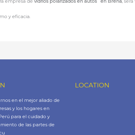
stra empresa de
vidrios polarizados en autos en Breña
, será
mo y eficacia.
ÓN
LOCATION
rnos en el mejor aliado de
esas y los hogares en
Perú para el cuidado y
miento de las partes de
cu