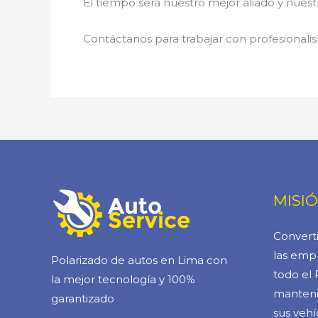
El tiempo será nuestro mejor aliado y nue
Contáctanos para trabajar con profesionalis
MISI
Converti
las empr
Polarizado de autos en Lima con
todo el 
la mejor tecnología y 100%
manteni
garantizado
sus vehí