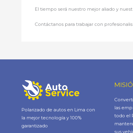
El tiempo será nuestro mejor aliado y nue
Contáctanos para trabajar con profesionalis
MISI
Converti
las empr
Polarizado de autos en Lima con
todo el 
la mejor tecnología y 100%
manteni
garantizado
sus vehí