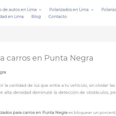
o de autos en Lima
Polarizados en Lima
Polariz
idad en Lima
Blog
Contacto
ra carros en Punta Negra
gra
a cantidad de luz que entra a tu vehículo, sin olvidar las 
de alta densidad disminuirá la detección de obstáculos, p
rizados para carros en Punta Negra
es bloquear un porcenta